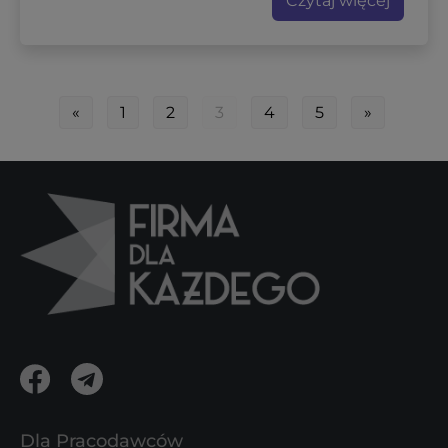
Czytaj więcej
«
1
2
3
4
5
»
Dla Pracodawców