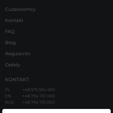
Cudzoziemcy
Kontakt
FAQ
Blog
Regulamin
Opłaty
KONTAKT:
PL
+48 575 594 500
EN
+48 794 731 000
RUS
+48 794 731 000
kontakt@firmadlakazdego.pl
(język PL i ENG)