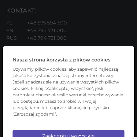
KONTAKT:
PL
+48 575 594 500
EN
+48 794 731 000
RUS
+48 794 731 000
kontakt@firmadlakazdego.pl
(język PL i ENG)
administracja@firmadlakazdego.pl
(język UKR i
Nasza strona korzysta z plików cookies
RUS)
Używamy plików cookies, aby zapewnić najlepszą
b2b@firmadlakazdego.pl
(dla Kontrahentów)
jakość korzystania z naszej strony internetowej.
Jeżeli zgadzasz się na używanie wszystkich plików
ADRES:
cookies, kliknij “Zaakceptuj wszystkie”, jeśli
natomiast chcesz określić warunki przechowywania
Fundacja Firma Dla Każdego
lub dostępu, możesz to zrobić w Twojej
przeglądarce lub poprzez kliknięcie przycisku
ul. Lwowska 17/4
“Zarządzaj zgodami”.
00-660 Warszawa
NIP: 5252625624
Zaakceptuj wszystkie