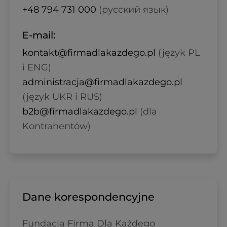
+48 794 731 000
(русский язык)
E-mail:
kontakt@firmadlakazdego.pl
(język PL
i ENG)
administracja@firmadlakazdego.pl
(język UKR i RUS)
b2b@firmadlakazdego.pl
(dla
Kontrahentów)
Dane korespondencyjne
Fundacja Firma Dla Każdego