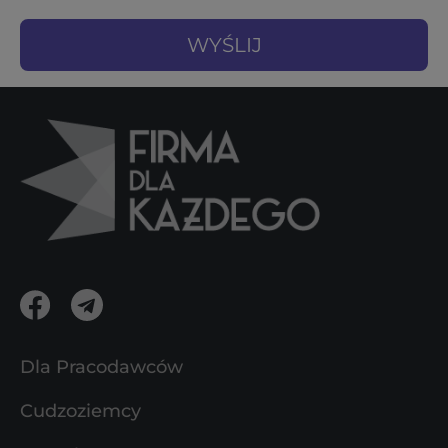
Dla Pracodawców
Cudzoziemcy