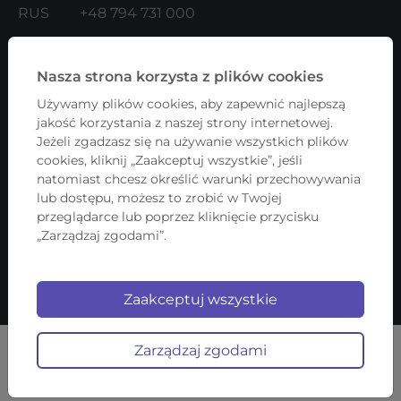
RUS
+48 794 731 000
kontakt@firmadlakazdego.pl
(język PL i ENG)
administracja@firmadlakazdego.pl
(język UKR i
Nasza strona korzysta z plików cookies
RUS)
Używamy plików cookies, aby zapewnić najlepszą
b2b@firmadlakazdego.pl
(dla Kontrahentów)
jakość korzystania z naszej strony internetowej.
Jeżeli zgadzasz się na używanie wszystkich plików
ADRES:
cookies, kliknij „Zaakceptuj wszystkie”, jeśli
natomiast chcesz określić warunki przechowywania
Fundacja Firma Dla Każdego
lub dostępu, możesz to zrobić w Twojej
przeglądarce lub poprzez kliknięcie przycisku
ul. Lwowska 17/4
„Zarządzaj zgodami”.
00-660 Warszawa
NIP: 5252625624
Zaakceptuj wszystkie
Copyright © 2026 Firma Dla Każdego
Zarządzaj zgodami
All right reserved.