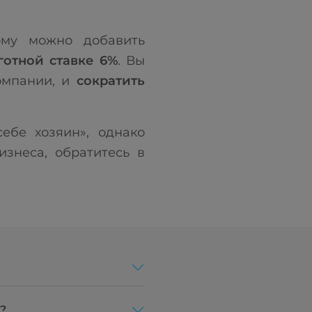
ому можно добавить
отной ставке 6%
. Вы
омпании, и
сократить
ебе хозяин», однако
знеса, обратитесь в
?