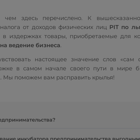
, чем здесь перечислено. К вышесказанн
налога от доходов физических лиц
PIT
по льг
ь в издержках товары, приобретаемые для к
на ведение бизнеса
.
увствовать настоящее значение слов «сам с
ржке в самом начале своего пути в мире би
. Мы поможем вам расправить крылья!
редпринимательства?
ование инкубатора предпринимательства выгодным