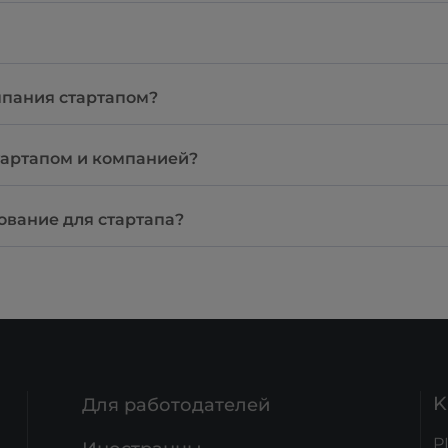
мпания стартапом?
тартапом и компанией?
ование для стартапа?
K
Для работодателей
P