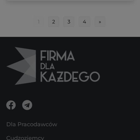
1
2
3
4
»
Dla Pracodawców
Cudzoziemcy