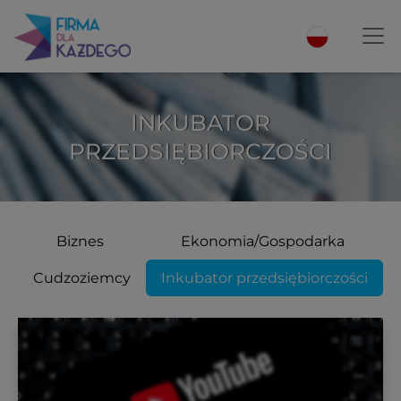
INKUBATOR
PRZEDSIĘBIORCZOŚCI
Biznes
Ekonomia/Gospodarka
Cudzoziemcy
Inkubator przedsiębiorczości