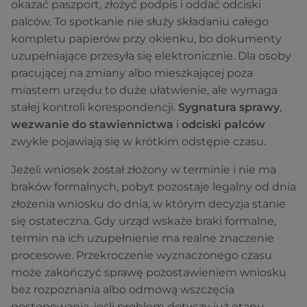
okazać paszport, złożyć podpis i oddać odciski
palców. To spotkanie nie służy składaniu całego
kompletu papierów przy okienku, bo dokumenty
uzupełniające przesyła się elektronicznie. Dla osoby
pracującej na zmiany albo mieszkającej poza
miastem urzędu to duże ułatwienie, ale wymaga
stałej kontroli korespondencji.
Sygnatura sprawy
,
wezwanie do stawiennictwa
i
odciski palców
zwykle pojawiają się w krótkim odstępie czasu.
Jeżeli wniosek został złożony w terminie i nie ma
braków formalnych, pobyt pozostaje legalny od dnia
złożenia wniosku do dnia, w którym decyzja stanie
się ostateczna. Gdy urząd wskaże braki formalne,
termin na ich uzupełnienie ma realne znaczenie
procesowe. Przekroczenie wyznaczonego czasu
może zakończyć sprawę pozostawieniem wniosku
bez rozpoznania albo odmową wszczęcia
postępowania, jeśli problem dotyczy już etapu