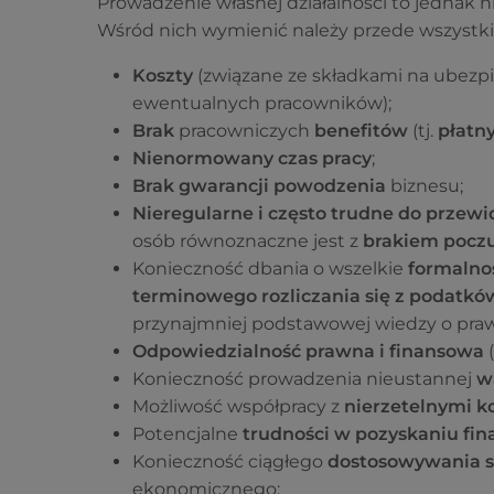
Prowadzenie własnej działalności to jednak ni
Wśród nich wymienić należy przede wszystk
Koszty
(związane ze składkami na ubezp
ewentualnych pracowników);
Brak
pracowniczych
benefitów
(tj.
płatn
Nienormowany czas pracy
;
Brak gwarancji powodzenia
biznesu;
Nieregularne i często trudne do przewi
osób równoznaczne jest z
brakiem poczuc
Konieczność dbania o wszelkie
formalno
terminowego rozliczania się z podatków
przynajmniej podstawowej wiedzy o praw
Odpowiedzialność prawna i finansowa
(
Konieczność prowadzenia nieustannej
w
Możliwość współpracy z
nierzetelnymi 
Potencjalne
trudności w pozyskaniu fi
Konieczność ciągłego
dostosowywania si
ekonomicznego;