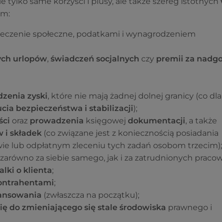
e tylko same korzyści i plusy, ale także szereg istotnych
im:
ieczenie społeczne, podatkami i wynagrodzeniem
ych urlopów
,
świadczeń socjalnych
czy
premii za nadg
dzenia zyski
, które nie mają żadnej dolnej granicy (co dl
ia bezpieczeństwa i stabilizacji
);
ści
oraz
prowadzenia
księgowej
dokumentacji
, a także
 i składek
(co związane jest z koniecznością posiadania
ie lub odpłatnym zleceniu tych zadań osobom trzecim);
zarówno za siebie samego, jak i za zatrudnionych praco
alki o klienta
;
kontrahentami
;
nansowania
(zwłaszcza na początku);
ę do zmieniającego się stale środowiska
prawnego i