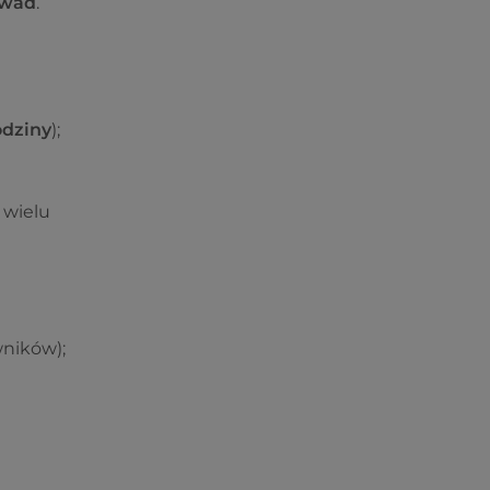
wad
.
odziny
);
a wielu
wników);