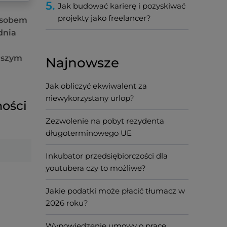
5.
Jak budować karierę i pozyskiwać
projekty jako freelancer?
posobem
dnia
ejszym
Najnowsze
Jak obliczyć ekwiwalent za
niewykorzystany urlop?
ności
Zezwolenie na pobyt rezydenta
długoterminowego UE
Inkubator przedsiębiorczości dla
youtubera czy to możliwe?
Jakie podatki może płacić tłumacz w
2026 roku?
Wypowiedzenie umowy o pracę