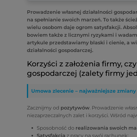
Prowadzenie własnej działalności gospoda
na spełnianie swoich marzeń. To także ścież
wielu osobom daje ogrom satysfakcji. Absol
bowiem także z licznymi ryzykami i wadami
artykule przedstawiamy blaski i cienie, a 
działalności gospodarczej.
Korzyści z założenia firmy, cz
gospodarczej (zalety firmy j
Umowa zlecenie – najważniejsze zmiany
Zacznijmy od
pozytywów
. Prowadzenie włas
niezaprzeczalnych zalet i korzyści. Wśród naj
Sposobność do
realizowania swoich
mar
Satysfakcja
z pracy na swój rachunek;