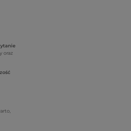
ytanie
y oraz
zość
arto,