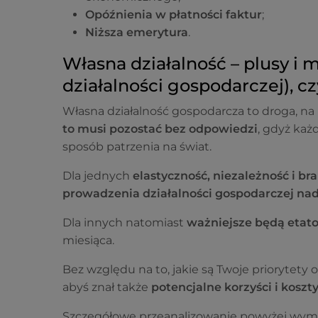
Opóźnienia w płatności faktur
;
Niższa emerytura
.
Własna działalność – plusy i 
działalności gospodarczej), cz
Własna działalność gospodarcza to droga, na 
to musi pozostać bez odpowiedzi
, gdyż każ
sposób patrzenia na świat.
Dla jednych
elastyczność, niezależność i br
prowadzenia działalności gospodarczej n
Dla innych natomiast
ważniejsze będą etat
miesiąca.
Bez względu na to, jakie są Twoje priorytety o
abyś znał także
potencjalne
korzyści i kosz
Szczegółowe przeanalizowanie powyżej wy