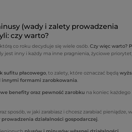
minusy (wady i zalety prowadzenia
yli: czy warto?
którą co roku decyduje się wiele osób.
Czy więc warto?
P
dy jest inny i każdy ma inne pragnienia, życiowe priorytet
ak sufitu płacowego
, to zalety, które oznaczać będą
wyżs
ad innymi formami zarobkowania
.
owe benefity oraz pewność zarobku
na koniec każdego
raz sposób, w jaki zarabiasz i chcesz zarabiać pieniądze, w
ty prowadzenia działalności gospodarczej
.
mienionych
plusów i minusów własnej działalności