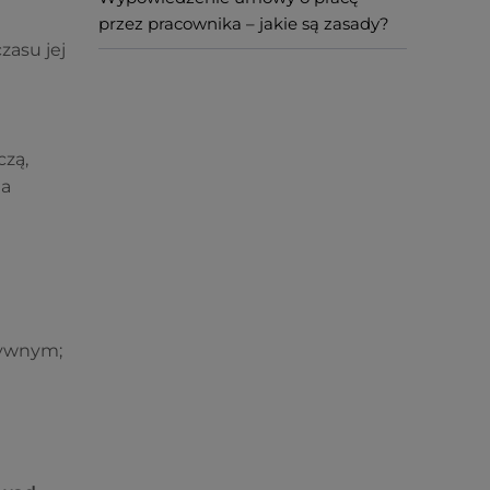
przez pracownika – jakie są zasady?
zasu jej
czą,
 a
tywnym;