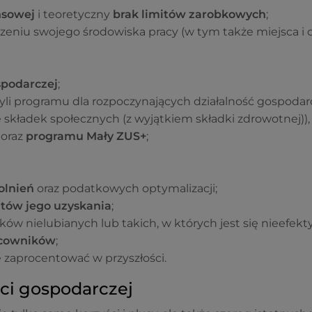
nsowej
i teoretyczny
brak limitów zarobkowych
;
eniu swojego środowiska pracy (w tym także miejsca i c
spodarczej
;
yli programu dla rozpoczynających działalność gospodar
 składek społecznych (z wyjątkiem składki zdrowotnej)),
oraz
programu Mały ZUS+
;
olnień
oraz podatkowych optymalizacji;
ztów jego uzyskania
;
ków nielubianych lub takich, w których jest się nieefek
acowników
;
e zaprocentować w przyszłości.
ci gospodarczej