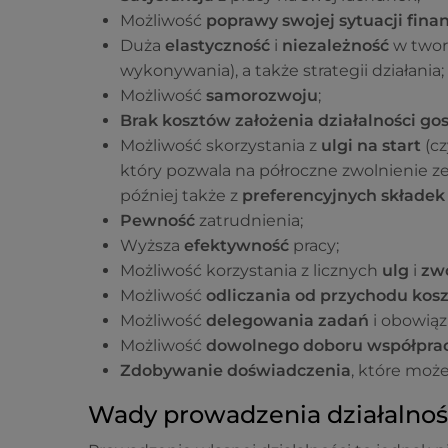
Możliwość
poprawy swojej sytuacji fina
Duża
elastyczność
i
niezależność
w tworz
wykonywania), a także strategii działania;
Możliwość
samorozwoju
;
Brak kosztów założenia działalności go
Możliwość skorzystania z
ulgi na start
(cz
który pozwala na półroczne zwolnienie ze
później także z
preferencyjnych składek
Pewność
zatrudnienia;
Wyższa
efektywność
pracy;
Możliwość korzystania z licznych
ulg
i
zw
Możliwość
odliczania od przychodu kos
Możliwość
delegowania zadań
i obowiąz
Możliwość
dowolnego doboru współpr
Zdobywanie doświadczenia
, które moż
Wady prowadzenia działalnoś