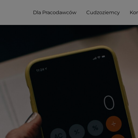
Dla Pracodawców
Cudzoziemcy
Kon