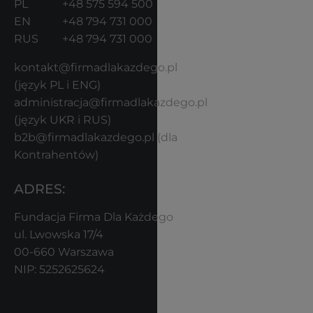
PL
+48 575 594 500
EN
+48 794 731 000
RUS
+48 794 731 000
kontakt@firmadlakazdego.pl
(język PL i ENG)
administracja@firmadlakazdego.pl
(język UKR i RUS)
b2b@firmadlakazdego.pl
(dla
Kontrahentów)
ADRES:
Fundacja Firma Dla Każdego
ul. Lwowska 17/4
00-660 Warszawa
NIP: 5252625624