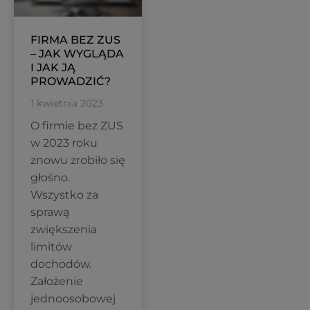
FIRMA BEZ ZUS
– JAK WYGLĄDA
I JAK JĄ
PROWADZIĆ?
1 kwietnia 2023
O firmie bez ZUS
w 2023 roku
znowu zrobiło się
głośno.
Wszystko za
sprawą
zwiększenia
limitów
dochodów.
Założenie
jednoosobowej