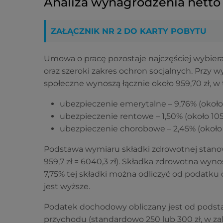
Analiza wynagrodzenia netto 
ZAŁĄCZNIK NR 2 DO KARTY POBYTU
Umowa o pracę pozostaje najczęściej wybiera
oraz szeroki zakres ochron socjalnych. Przy 
społeczne wynoszą łącznie około 959,70 zł, w
ubezpieczenie emerytalne – 9,76% (około 6
ubezpieczenie rentowe – 1,50% (około 105,
ubezpieczenie chorobowe – 2,45% (około 17
Podstawa wymiaru składki zdrowotnej stanow
959,7 zł = 6040,3 zł). Składka zdrowotna wynos
7,75% tej składki można odliczyć od podatk
jest wyższe.
Podatek dochodowy obliczany jest od podsta
przychodu (standardowo 250 lub 300 zł, w zal