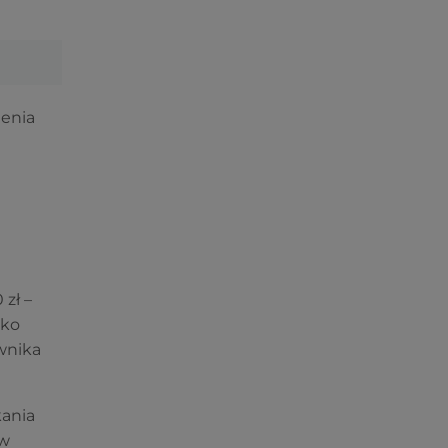
ienia
zł –
lko
wnika
kania
ów