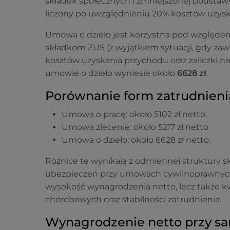
składek społecznych i zmniejszonej podstawy
liczony po uwzględnieniu 20% kosztów uzysk
Umowa o dzieło jest korzystna pod wzglę
składkom ZUS (z wyjątkiem sytuacji, gdy za
kosztów uzyskania przychodu oraz zaliczki 
umowie o dzieło wyniesie około
6628 zł
.
Porównanie form zatrudnien
Umowa o pracę: około 5102 zł netto.
Umowa zlecenie: około 5217 zł netto.
Umowa o dzieło: około 6628 zł netto.
Różnice te wynikają z odmiennej struktury s
ubezpieczeń przy umowach cywilnoprawnych.
wysokość wynagrodzenia netto, lecz także kw
chorobowych oraz stabilności zatrudnienia.
Wynagrodzenie netto przy sa