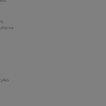
jest
0%
utto na
tylko