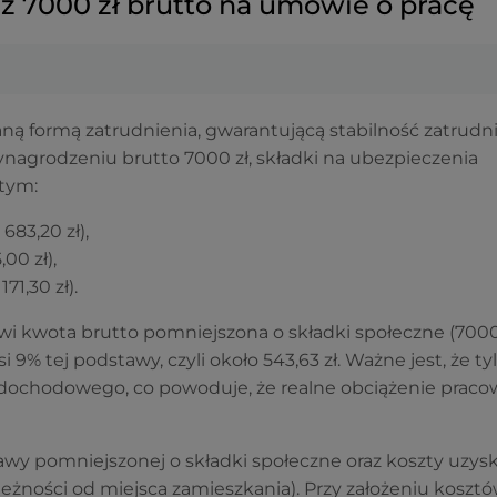
z 7000 zł brutto na umowie o pracę
ną formą zatrudnienia, gwarantującą stabilność zatrudn
wynagrodzeniu brutto 7000 zł, składki na ubezpieczenia
 tym:
83,20 zł),
00 zł),
1,30 zł).
i kwota brutto pomniejszona o składki społeczne (7000 
i 9% tej podstawy, czyli około 543,63 zł. Ważne jest, że ty
u dochodowego, co powoduje, że realne obciążenie praco
wy pomniejszonej o składki społeczne oraz koszty uzys
eżności od miejsca zamieszkania). Przy założeniu koszt