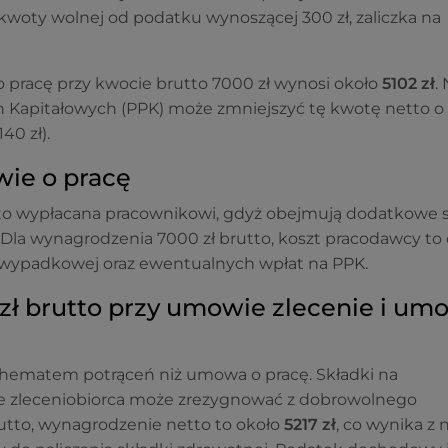
kwoty wolnej od podatku wynoszącej 300 zł, zaliczka na
pracę przy kwocie brutto 7000 zł wynosi około
5102 zł
.
ch Kapitałowych (PPK) może zmniejszyć tę kwotę netto o
0 zł).
ie o pracę
tto wypłacana pracownikowi, gdyż obejmują dodatkowe s
 Dla wynagrodzenia 7000 zł brutto, koszt pracodawcy to
i wypadkowej oraz ewentualnych wpłat na PPK.
zł brutto przy umowie zlecenie i um
chematem potrąceń niż umowa o pracę. Składki na
le zleceniobiorca może zrezygnować z dobrowolnego
utto, wynagrodzenie netto to około
5217 zł
, co wynika z 