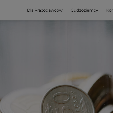
Dla Pracodawców
Cudzoziemcy
Kon