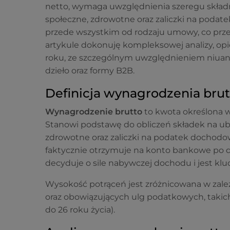
netto, wymaga uwzględnienia szeregu skład
społeczne, zdrowotne oraz zaliczki na poda
przede wszystkim od rodzaju umowy, co przek
artykule dokonuję kompleksowej analizy, opi
roku, ze szczególnym uwzględnieniem niua
dzieło oraz formy B2B.
Definicja wynagrodzenia brutt
Wynagrodzenie brutto
to kwota określona w
Stanowi podstawę do obliczeń składek na ub
zdrowotne oraz zaliczki na podatek dochodow
faktycznie otrzymuje na konto bankowe po d
decyduje o sile nabywczej dochodu i jest kl
Wysokość potrąceń jest zróżnicowana w zależ
oraz obowiązujących ulg podatkowych, takic
do 26 roku życia).