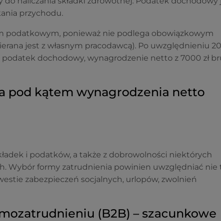
 do naliczania składki zdrowotnej. Podatek dochodowy 
ania przychodu.
dem podatkowym, ponieważ nie podlega obowiązkowym
wierana jest z własnym pracodawcą). Po uwzględnieniu 2
na podatek dochodowy, wynagrodzenie netto z 7000 zł br
ia pod kątem wynagrodzenia netto
kładek i podatków, a także z dobrowolności niektórych
 Wybór formy zatrudnienia powinien uwzględniać nie 
estie zabezpieczeń socjalnych, urlopów, zwolnień
mozatrudnieniu (B2B) – szacunkowe