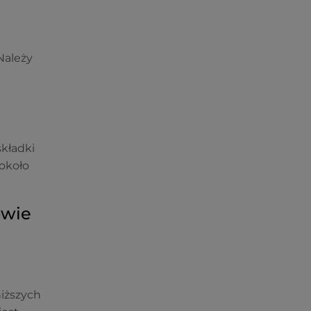
 Należy
kładki
 około
owie
niższych