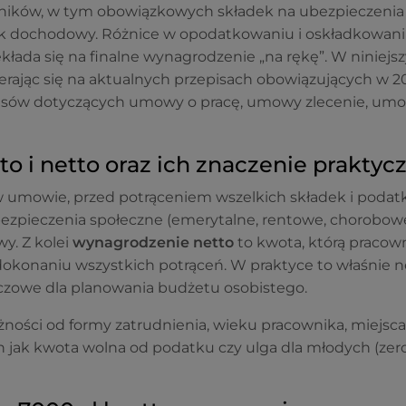
ników, w tym obowiązkowych składek na ubezpieczenia
tek dochodowy. Różnice w opodatkowaniu i oskładkowani
łada się na finalne wynagrodzenie „na rękę”. W niniej
erając się na aktualnych przepisach obowiązujących w 
nsów dotyczących umowy o pracę, umowy zlecenie, um
o i netto oraz ich znaczenie praktyc
 umowie, przed potrąceniem wszelkich składek i podat
ezpieczenia społeczne (emerytalne, rentowe, chorobowe
y. Z kolei
wynagrodzenie netto
to kwota, którą pracow
okonaniu wszystkich potrąceń. W praktyce to właśnie n
uczowe dla planowania budżetu osobistego.
ności od formy zatrudnienia, wieku pracownika, miejsca
h jak kwota wolna od podatku czy ulga dla młodych (zer