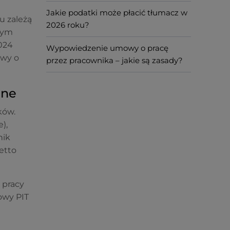
Jakie podatki może płacić tłumacz w
u zależą
2026 roku?
szym
2024
Wypowiedzenie umowy o pracę
owy o
przez pracownika – jakie są zasady?
zne
ków.
),
nik
etto
 pracy
owy PIT