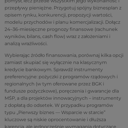
pomysł, lecz przede wszystkim jego wykonalność i
przepływy pieniężne. Przygotuj spójny biznesplan z
opisem rynku, konkurencji, propozycji wartości,
modelu przychodów i planu komercjalizacji. Dołącz
24–36‑miesięczne prognozy finansowe (rachunek
wyników, bilans, cash flow) wraz z założeniami i
analizą wrażliwości.
Wybierając źródło finansowania, porównaj kilka opcji
zamiast skupiać się wyłącznie na klasycznym
kredycie bankowym. Sprawdź instrumenty
preferencyjne: pożyczki z programów rządowych i
regionalnych (w tym oferowane przez BGK i
fundusze pożyczkowe), poręczenia i gwarancje dla
MŚP, a dla projektów innowacyjnych – instrumenty
z dopłatą do odsetek. W przypadku programów
typu „Pierwszy biznes — Wsparcie w starcie”
kluczowe są niskie oprocentowanie i dłuższa
karencja, ale jednocześnie wymagania dotyczące