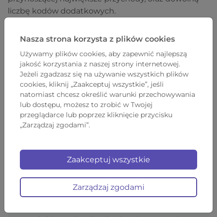
liczbę kodów dodatkowych.
Nasza strona korzysta z plików cookies
Czy ten artykuł był przydatny?
Używamy plików cookies, aby zapewnić najlepszą
jakość korzystania z naszej strony internetowej.
Jeżeli zgadzasz się na używanie wszystkich plików
cookies, kliknij „Zaakceptuj wszystkie”, jeśli
natomiast chcesz określić warunki przechowywania
lub dostępu, możesz to zrobić w Twojej
przeglądarce lub poprzez kliknięcie przycisku
„Zarządzaj zgodami”.
Grzegorz Stępień
Zaakceptuj wszystkie
Przedsiębiorca od prawie 20 lat. Związany m.in. z
branżą inkubatorów przedsiębiorczości. Od ponad
Zarządzaj zgodami
ośmiu zarządza Fundacją Firma Dla Każdego, która
prowadzi jeden z największych inkubatorów w Polsce.
Specjalizuje się w zagadnieniach prowadzenia i