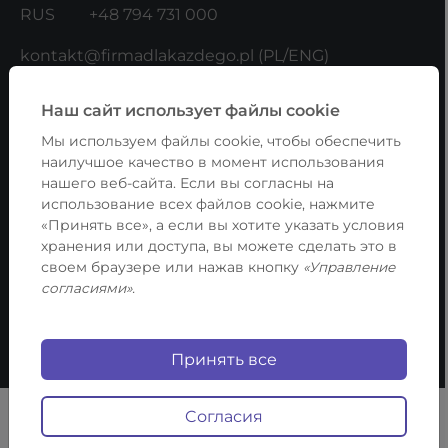
RUS
+48 794 731 000
kontakt@firmadlakazdego.pl
(PL/ENG)
administracja@firmadlakazdego.pl
(UKR/RUS/PL/ENG)
Наш сайт использует файлы cookie
b2b@firmadlakazdego.pl
(
Договора с
Мы используем файлы cookie, чтобы обеспечить
контрагентами)
наилучшое качество в момент использования
нашего веб-сайта.
Если вы согласны на
ADRES:
использование всех файлов cookie, нажмите
«Принять все», а если вы хотите указать условия
Fundacja Firma Dla Każdego
хранения или доступа, вы можете сделать это в
своем браузере или нажав кнопку
«Управление
ul. Lwowska 17/4
согласиями».
00-660 Warszawa
NIP: 5252625624
Принять все
Copyright © 2026 Firma Dla Każdego
Cогласия